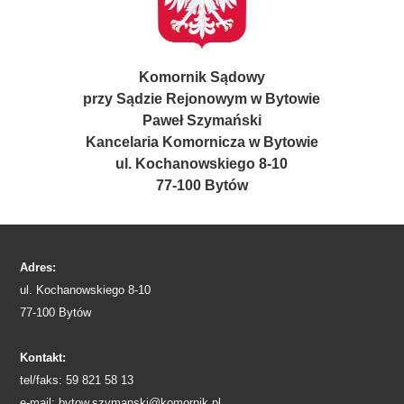
Komornik Sądowy
przy Sądzie Rejonowym w Bytowie
Paweł Szymański
Kancelaria Komornicza w Bytowie
ul. Kochanowskiego 8-10
77-100 Bytów
Adres:
ul. Kochanowskiego 8-10
77-100 Bytów
Kontakt:
tel/faks: 59 821 58 13
e-mail: bytow.szymanski@komornik.pl